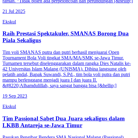
ramah. “Tidak boleh ada perpeloncoan dan perundungan [&hellip;]
21 Jul 2025
Ekskul
Raih Prestasi Spektakuler, SMANAS Borong Dua
Piala Sekaligus
Tim voli SMANAS putra dan putri berhasil menjuarai Open
Tournament Bola Voli tingkat SMA/MA/SMK se-Jawa Timur.
Turnamen tersebut diselenggarakan dalam rangka Dies Natalis ke-
42 Universitas Islam Malang (UNISMA). Dibina langsung oleh
pelatih andal, Bapak Suwandi, S.Pd., tim bola voli putra dan putri
mampu berlenggang menjadi juara I dan juara II.
&#8220;Alhamdulillah, saya sangat bangga bisa [&hellip;]
19 Sep 2023
Ekskul
Tim Passional Sabet Dua Juara sekaligus dalam
LKBB Antareja se-Jawa Timur
Pasukan Pengibar Bendera SMA Nasional Malang (Passional)