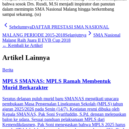
bahwa sosok Drs. Rusdi, M.Si menjadi inspirator dan panutan
dalam memimpin SMA Nasional Malang hingga berkembang
sampai sekarang. (ss)
Sebelumnya
DAFTAR PRESTASI SMA NASIONAL
MALANG PERIODE 2015-2018
Selanjutnya
SMA Nasional
Malang Raih Juara II EVB Cup 2018
← Kembali ke Artikel
Artikel Lainnya
Berita
MPLS SMANAS: MPLS Ramah Membentuk
Murid Berkarakter
Seratus delapan puluh murid baru SMANAS mengikuti upacara
pembukaan Masa Pengenalan Lingkungan Sekolah (MPLS) tahun
ajaran 2025/2026 pada Senin (14/7). Kegiatan resmi dibuka oleh
Kepala SMANAS, Pak Soni Syarifuddin, S.Pd. dengan melepaskan
balon ke udara. Sesuai panduan pelaksanaan MPLS dari
Kemendikdasmen, Pak Soni menegaskan bahwa MPLS 2025 harus