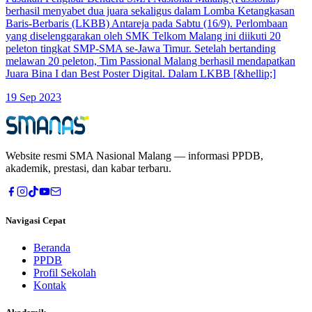
berhasil menyabet dua juara sekaligus dalam Lomba Ketangkasan
Baris-Berbaris (LKBB) Antareja pada Sabtu (16/9). Perlombaan
yang diselenggarakan oleh SMK Telkom Malang ini diikuti 20
peleton tingkat SMP-SMA se-Jawa Timur. Setelah bertanding
melawan 20 peleton, Tim Passional Malang berhasil mendapatkan
Juara Bina I dan Best Poster Digital. Dalam LKBB [&hellip;]
19 Sep 2023
Website resmi
SMA Nasional Malang
— informasi PPDB,
akademik, prestasi, dan kabar terbaru.
Navigasi Cepat
Beranda
PPDB
Profil Sekolah
Kontak