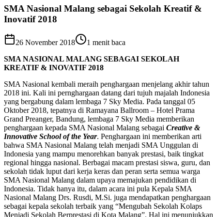
SMA Nasional Malang sebagai Sekolah Kreatif &
Inovatif 2018
26 November 2018
1
menit baca
SMA NASIONAL MALANG SEBAGAI
SEKOLAH
KREATIF & INOVATIF 2018
SMA Nasional kembali meraih penghargaan menjelang akhir tahun
2018 ini. Kali ini pernghargaan datang dari tujuh majalah Indonesia
yang bergabung dalam lembaga 7 Sky Media. Pada tanggal 05
Oktober 2018, tepatnya di Ramayana Ballroom – Hotel Prama
Grand Preanger, Bandung, lembaga 7 Sky Media memberikan
penghargaan kepada SMA Nasional Malang sebagai
Creative &
Innovative School of the Year
. Penghargaan ini memberikan arti
bahwa SMA Nasional Malang telah menjadi SMA Unggulan di
Indonesia yang mampu menorehkan banyak prestasi, baik tingkat
regional hingga nasional. Berbagai macam prestasi siswa, guru, dan
sekolah tidak luput dari kerja keras dan peran serta semua warga
SMA Nasional Malang dalam upaya memajukan pendidikan di
Indonesia. Tidak hanya itu, dalam acara ini pula Kepala SMA
Nasional Malang Drs. Rusdi, M.Si. juga mendapatkan penghargaan
sebagai kepala sekolah terbaik yang “Mengubah Sekolah Kolaps
Menjadi Sekolah Berprestasi di Kota Malang”. Hal ini menunjukkan