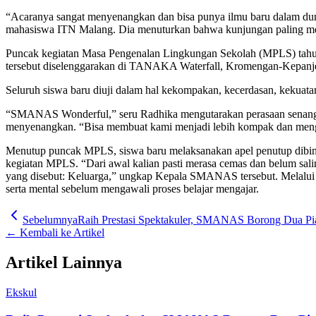
“Acaranya sangat menyenangkan dan bisa punya ilmu baru dalam duni
mahasiswa ITN Malang. Dia menuturkan bahwa kunjungan paling menari
Puncak kegiatan Masa Pengenalan Lingkungan Sekolah (MPLS) tahun 
tersebut diselenggarakan di TANAKA Waterfall, Kromengan-Kepanjen
Seluruh siswa baru diuji dalam hal kekompakan, kecerdasan, kekuatan, 
“SMANAS Wonderful,” seru Radhika mengutarakan perasaan senangny
menyenangkan. “Bisa membuat kami menjadi lebih kompak dan mengena
Menutup puncak MPLS, siswa baru melaksanakan apel penutup dibin
kegiatan MPLS. “Dari awal kalian pasti merasa cemas dan belum sali
yang disebut: Keluarga,” ungkap Kepala SMANAS tersebut. Melalui k
serta mental sebelum mengawali proses belajar mengajar.
Sebelumnya
Raih Prestasi Spektakuler, SMANAS Borong Dua Pia
← Kembali ke Artikel
Artikel Lainnya
Ekskul