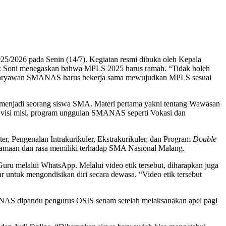
/2026 pada Senin (14/7). Kegiatan resmi dibuka oleh Kepala
k Soni menegaskan bahwa MPLS 2025 harus ramah. “Tidak boleh
n karyawan SMANAS harus bekerja sama mewujudkan MPLS sesuai
a menjadi seorang siswa SMA. Materi pertama yakni tentang Wawasan
 visi misi, program unggulan SMANAS seperti Vokasi dan
er, Pengenalan Intrakurikuler, Ekstrakurikuler, dan Program
Double
ersamaan dan rasa memiliki terhadap SMA Nasional Malang.
u melalui WhatsApp. Melalui video etik tersebut, diharapkan juga
 untuk mengondisikan diri secara dewasa. “Video etik tersebut
AS dipandu pengurus OSIS senam setelah melaksanakan apel pagi