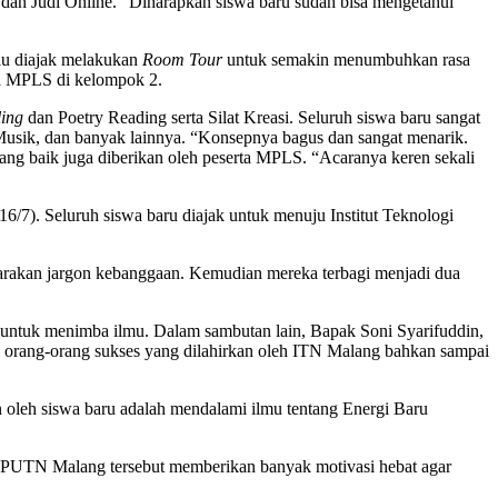
 dan Judi Online. “Diharapkan siswa baru sudah bisa mengetahui
alu diajak melakukan
Room Tour
untuk semakin menumbuhkan rasa
ta MPLS di kelompok 2.
ling
dan Poetry Reading serta Silat Kreasi. Seluruh siswa baru sangat
 Musik, dan banyak lainnya. “Konsepnya bagus dan sangat menarik.
ng baik juga diberikan oleh peserta MPLS. “Acaranya keren sekali
). Seluruh siswa baru diajak untuk menuju Institut Teknologi
rakan jargon kebanggaan. Kemudian mereka terbagi menjadi dua
untuk menimba ilmu. Dalam sambutan lain, Bapak Soni Syarifuddin,
orang-orang sukses yang dilahirkan oleh ITN Malang bahkan sampai
n oleh siswa baru adalah mendalami ilmu tentang Energi Baru
2PUTN Malang tersebut memberikan banyak motivasi hebat agar