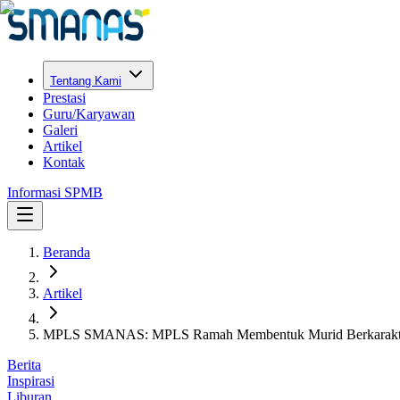
Tentang Kami
Prestasi
Guru/Karyawan
Galeri
Artikel
Kontak
Informasi SPMB
Beranda
Artikel
MPLS SMANAS: MPLS Ramah Membentuk Murid Berkarakt
Berita
Inspirasi
Liburan