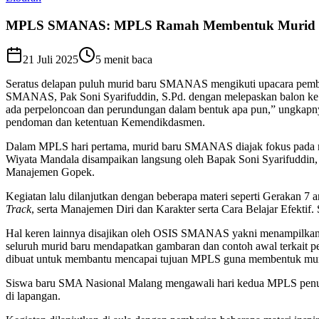
MPLS SMANAS: MPLS Ramah Membentuk Murid B
21 Juli 2025
5
menit baca
Seratus delapan puluh murid baru SMANAS mengikuti upacara pembu
SMANAS, Pak Soni Syarifuddin, S.Pd. dengan melepaskan balon ke
ada perpeloncoan dan perundungan dalam bentuk apa pun,” ungka
pendoman dan ketentuan Kemendikdasmen.
Dalam MPLS hari pertama, murid baru SMANAS diajak fokus pada mat
Wiyata Mandala disampaikan langsung oleh Bapak Soni Syarifuddin
Manajemen Gopek.
Kegiatan lalu dilanjutkan dengan beberapa materi seperti Gerakan 7 
Track
, serta Manajemen Diri dan Karakter serta Cara Belajar Efekti
Hal keren lainnya disajikan oleh OSIS SMANAS yakni menampilkan V
seluruh murid baru mendapatkan gambaran dan contoh awal terkait pe
dibuat untuk membantu mencapai tujuan MPLS guna membentuk muri
Siswa baru SMA Nasional Malang mengawali hari kedua MPLS penu
di lapangan.