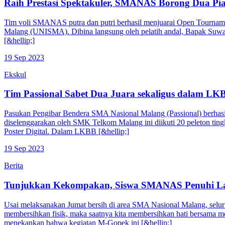
Raih Prestasi Spektakuler, SMANAS Borong Dua Pia
Tim voli SMANAS putra dan putri berhasil menjuarai Open Tourname
Malang (UNISMA). Dibina langsung oleh pelatih andal, Bapak Suwandi
[&hellip;]
19 Sep 2023
Ekskul
Tim Passional Sabet Dua Juara sekaligus dalam LK
Pasukan Pengibar Bendera SMA Nasional Malang (Passional) berhasi
diselenggarakan oleh SMK Telkom Malang ini diikuti 20 peleton tin
Poster Digital. Dalam LKBB [&hellip;]
19 Sep 2023
Berita
Tunjukkan Kekompakan, Siswa SMANAS Penuhi L
Usai melaksanakan Jumat bersih di area SMA Nasional Malang, selur
membersihkan fisik, maka saatnya kita membersihkan hati bersam
menekankan bahwa kegiatan M-Gopek ini [&hellip;]