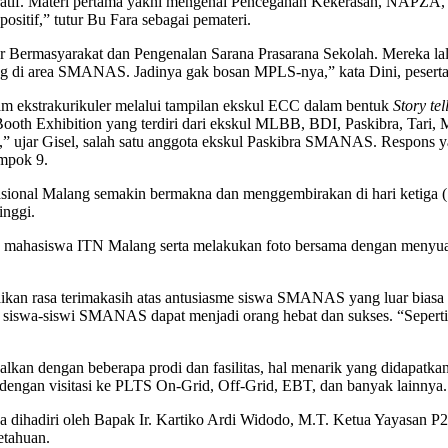
piratif. Materi pertama yakni mengenai Pencegahan Kekerasan, NAPZA,
ositif,” tutur Bu Fara sebagai pemateri.
ar Bermasyarakat dan Pengenalan Sarana Prasarana Sekolah. Mereka l
ing di area SMANAS. Jadinya gak bosan MPLS-nya,” kata Dini, peser
ekstrakurikuler melalui tampilan ekskul ECC dalam bentuk
Story tel
Booth Exhibition yang terdiri dari ekskul MLBB, BDI, Paskibra, Tari,
,” ujar Gisel, salah satu anggota ekskul Paskibra SMANAS. Respons ya
mpok 9.
al Malang semakin bermakna dan menggembirakan di hari ketiga (16/7
inggi.
a mahasiswa ITN Malang serta melakukan foto bersama dengan menyua
an rasa terimakasih atas antusiasme siswa SMANAS yang luar biasa 
iswa-siswi SMANAS dapat menjadi orang hebat dan sukses. “Seperti 
lkan dengan beberapa prodi dan fasilitas, hal menarik yang didapatka
 dengan visitasi ke PLTS On-Grid, Off-Grid, EBT, dan banyak lainnya.
dihadiri oleh Bapak Ir. Kartiko Ardi Widodo, M.T. Ketua Yayasan P
etahuan.