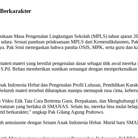
erkarakter
kaan Masa Pengenalan Lingkungan Sekolah (MPLS) tahun ajaran 2025
 udara. Sesuai panduan pelaksanaan MPLS dari Kemendikdasmen, Pa
pnya. Pak Soni menegaskan bahwa panitia OSIS, MPK, serta guru da
eri-materi yang bersifat pengenalan dasar sebagai titik awal merek
, S.Pd. Beliau memberikan suntikan semangat dengan memperkenalkan
anak Indonesia Hebat dan Pengenalan Profil Lulusan, Pendidikan Karakt
f. Seluruh materi tersebut diharapkan mampu memupuk rasa cinta, keb
ideo Etik Tata Cara Bertemu Guru, Berpakaian, dan Menghubungi Gur
raturan yang berlaku di SMANAS. Selain itu, mereka bisa mulai belajar
d berkarakter,” ungkap Pak Gilang Agung Prabowo.
h antusiasme dengan Senam Anak Indonesia Hebat. Murid baru SMAN