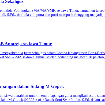
la Sekaligus
nt Bola Voli tingkat SMA/MA/SMK se-Jawa Timur. Turnamen tersebut 
, S.Pd., tim bola voli putra dan putri mampu berlenggang menjadi jua
BB Antareja se-Jawa Timur
l menyabet dua juara sekaligus dalam Lomba Ketangkasan Baris-Berba
gkat SMP-SMA se-Jawa Timur. Setelah bertanding melawan 20 peleton, 
apangan dalam Sidang M-Gopek
uh siswa diarahkan untuk menuju lapangan guna mengikuti acara sida
a melalui M-Gopek,&#8221; ujar Bapak Soni Syarifuddin, S.Pd. dal