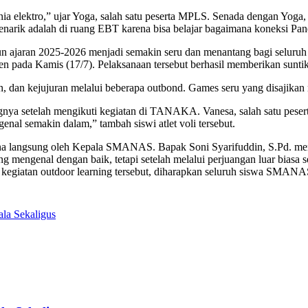
a elektro,” ujar Yoga, salah satu peserta MPLS. Senada dengan Yoga,
k adalah di ruang EBT karena bisa belajar bagaimana koneksi Panel O
ajaran 2025-2026 menjadi semakin seru dan menantang bagi seluruh 
 pada Kamis (17/7). Pelaksanaan tersebut berhasil memberikan sunt
dan kejujuran melalui beberapa outbond. Games seru yang disajikan melip
a setelah mengikuti kegiatan di TANAKA. Vanesa, salah satu peser
l semakin dalam,” tambah siswi atlet voli tersebut.
a langsung oleh Kepala SMANAS. Bapak Soni Syarifuddin, S.Pd. meng
ng mengenal dengan baik, tetapi setelah melalui perjuangan luar biasa
egiatan outdoor learning tersebut, diharapkan seluruh siswa SMANAS 
la Sekaligus