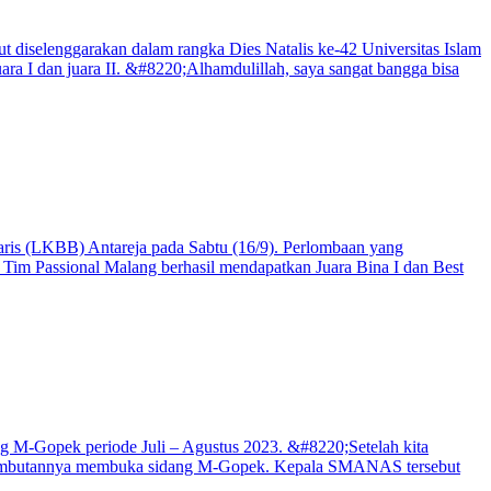
diselenggarakan dalam rangka Dies Natalis ke-42 Universitas Islam
ra I dan juara II. &#8220;Alhamdulillah, saya sangat bangga bisa
ris (LKBB) Antareja pada Sabtu (16/9). Perlombaan yang
Tim Passional Malang berhasil mendapatkan Juara Bina I dan Best
ng M-Gopek periode Juli – Agustus 2023. &#8220;Setelah kita
am sambutannya membuka sidang M-Gopek. Kepala SMANAS tersebut