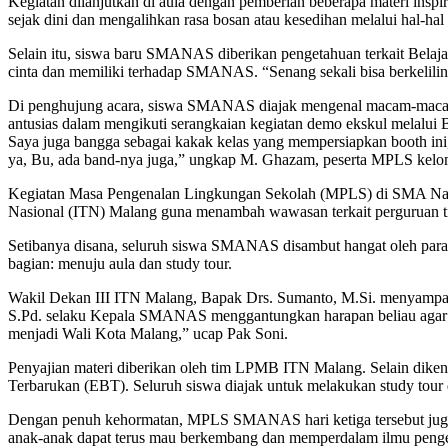
Kegiatan dilanjutkan di aula dengan pemberian beberapa materi ins
sejak dini dan mengalihkan rasa bosan atau kesedihan melalui hal-hal p
Selain itu, siswa baru SMANAS diberikan pengetahuan terkait Belaj
cinta dan memiliki terhadap SMANAS. “Senang sekali bisa berkelil
Di penghujung acara, siswa SMANAS diajak mengenal macam-macam 
antusias dalam mengikuti serangkaian kegiatan demo ekskul melalui 
Saya juga bangga sebagai kakak kelas yang mempersiapkan booth ini
ya, Bu, ada band-nya juga,” ungkap M. Ghazam, peserta MPLS kelo
Kegiatan Masa Pengenalan Lingkungan Sekolah (MPLS) di SMA Nasion
Nasional (ITN) Malang guna menambah wawasan terkait perguruan t
Setibanya disana, seluruh siswa SMANAS disambut hangat oleh par
bagian: menuju aula dan study tour.
Wakil Dekan III ITN Malang, Bapak Drs. Sumanto, M.Si. menyampaik
S.Pd. selaku Kepala SMANAS menggantungkan harapan beliau agar s
menjadi Wali Kota Malang,” ucap Pak Soni.
Penyajian materi diberikan oleh tim LPMB ITN Malang. Selain dikena
Terbarukan (EBT). Seluruh siswa diajak untuk melakukan study tour
Dengan penuh kehormatan, MPLS SMANAS hari ketiga tersebut juga 
anak-anak dapat terus mau berkembang dan memperdalam ilmu peng