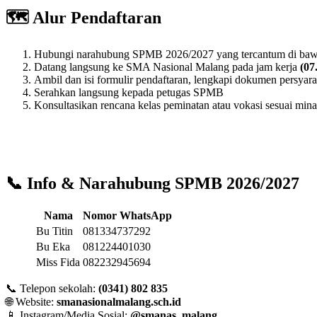
🗺️ Alur Pendaftaran
Hubungi narahubung SPMB 2026/2027 yang tercantum di ba
Datang langsung ke SMA Nasional Malang pada jam kerja
(07
Ambil dan isi formulir pendaftaran, lengkapi dokumen persyara
Serahkan langsung kepada petugas SPMB
Konsultasikan rencana kelas peminatan atau vokasi sesuai mina
📞 Info & Narahubung SPMB 2026/2027
Nama
Nomor WhatsApp
Bu Titin
081334737292
Bu Eka
081224401030
Miss Fida
082232945694
📞 Telepon sekolah:
(0341) 802 835
🌐 Website:
smanasionalmalang.sch.id
📱 Instagram/Media Sosial:
@smanas_malang