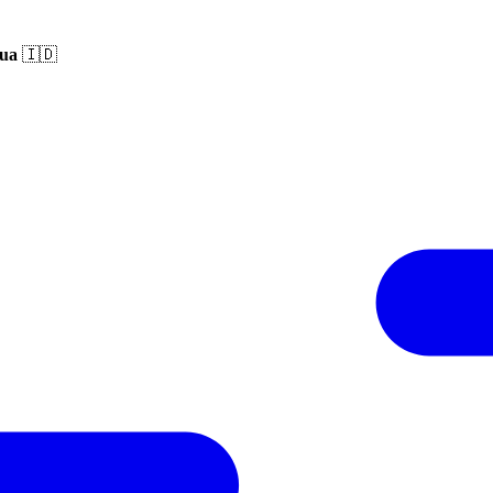
ua
🇮🇩