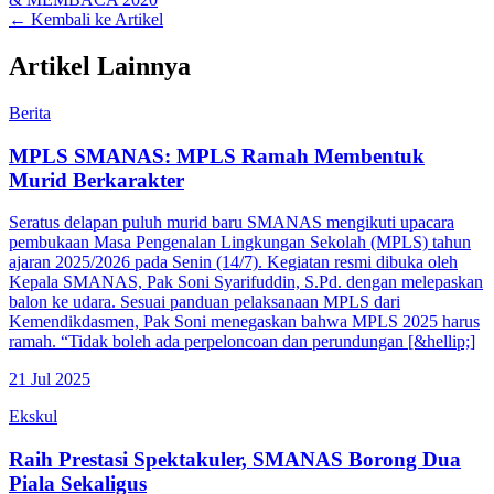
← Kembali ke Artikel
Artikel Lainnya
Berita
MPLS SMANAS: MPLS Ramah Membentuk
Murid Berkarakter
Seratus delapan puluh murid baru SMANAS mengikuti upacara
pembukaan Masa Pengenalan Lingkungan Sekolah (MPLS) tahun
ajaran 2025/2026 pada Senin (14/7). Kegiatan resmi dibuka oleh
Kepala SMANAS, Pak Soni Syarifuddin, S.Pd. dengan melepaskan
balon ke udara. Sesuai panduan pelaksanaan MPLS dari
Kemendikdasmen, Pak Soni menegaskan bahwa MPLS 2025 harus
ramah. “Tidak boleh ada perpeloncoan dan perundungan [&hellip;]
21 Jul 2025
Ekskul
Raih Prestasi Spektakuler, SMANAS Borong Dua
Piala Sekaligus