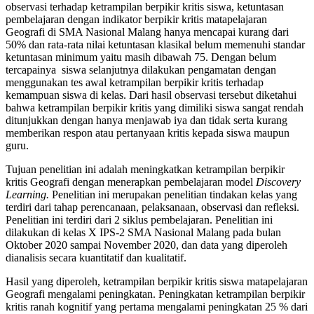
observasi terhadap ketrampilan berpikir kritis siswa, ketuntasan
pembelajaran dengan indikator berpikir kritis matapelajaran
Geografi di SMA Nasional Malang hanya mencapai kurang dari
50% dan rata-rata nilai ketuntasan klasikal belum memenuhi standar
ketuntasan minimum yaitu masih dibawah 75. Dengan belum
tercapainya siswa selanjutnya dilakukan pengamatan dengan
menggunakan tes awal ketrampilan berpikir kritis terhadap
kemampuan siswa di kelas. Dari hasil observasi tersebut diketahui
bahwa ketrampilan berpikir kritis yang dimiliki siswa sangat rendah
ditunjukkan dengan hanya menjawab iya dan tidak serta kurang
memberikan respon atau pertanyaan kritis kepada siswa maupun
guru.
Tujuan penelitian ini adalah meningkatkan ketrampilan berpikir
kritis Geografi dengan menerapkan pembelajaran model
Discovery
Learning
.
Penelitian ini merupakan penelitian tindakan kelas yang
terdiri dari tahap perencanaan, pelaksanaan, observasi dan refleksi.
Penelitian ini terdiri dari 2 siklus pembelajaran. Penelitian ini
dilakukan di kelas X IPS-2 SMA Nasional Malang pada bulan
Oktober 2020 sampai November 2020, dan data yang diperoleh
dianalisis secara kuantitatif dan kualitatif.
Hasil yang diperoleh, ketrampilan berpikir kritis siswa matapelajaran
Geografi mengalami peningkatan. Peningkatan ketrampilan berpikir
kritis ranah kognitif yang pertama mengalami peningkatan 25 % dari