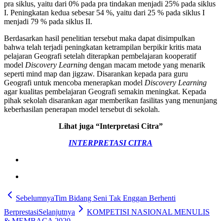
pra siklus, yaitu dari 0% pada pra tindakan menjadi 25% pada siklus
I. Peningkatan kedua sebesar 54 %, yaitu dari 25 % pada siklus I
menjadi 79 % pada siklus II.
Berdasarkan hasil penelitian tersebut maka dapat disimpulkan
bahwa telah terjadi peningkatan ketrampilan berpikir kritis mata
pelajaran Geografi setelah diterapkan pembelajaran kooperatif
model
Discovery Learning
dengan macam metode yang menarik
seperti mind map dan jigzaw. Disarankan kepada para guru
Geografi untuk mencoba menerapkan model
Discovery Learning
agar kualitas pembelajaran Geografi semakin meningkat. Kepada
pihak sekolah disarankan agar memberikan fasilitas yang menunjang
keberhasilan penerapan model tersebut di sekolah.
Lihat juga “Interpretasi Citra”
INTERPRETASI CITRA
Sebelumnya
Tim Bidang Seni Tak Enggan Berhenti
Berprestasi
Selanjutnya
KOMPETISI NASIONAL MENULIS
& MEMBACA 2020