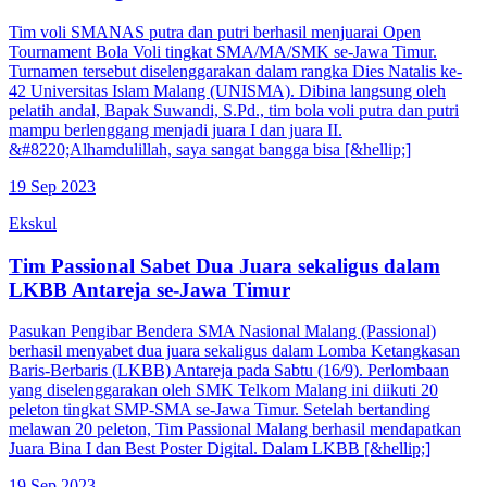
Tim voli SMANAS putra dan putri berhasil menjuarai Open
Tournament Bola Voli tingkat SMA/MA/SMK se-Jawa Timur.
Turnamen tersebut diselenggarakan dalam rangka Dies Natalis ke-
42 Universitas Islam Malang (UNISMA). Dibina langsung oleh
pelatih andal, Bapak Suwandi, S.Pd., tim bola voli putra dan putri
mampu berlenggang menjadi juara I dan juara II.
&#8220;Alhamdulillah, saya sangat bangga bisa [&hellip;]
19 Sep 2023
Ekskul
Tim Passional Sabet Dua Juara sekaligus dalam
LKBB Antareja se-Jawa Timur
Pasukan Pengibar Bendera SMA Nasional Malang (Passional)
berhasil menyabet dua juara sekaligus dalam Lomba Ketangkasan
Baris-Berbaris (LKBB) Antareja pada Sabtu (16/9). Perlombaan
yang diselenggarakan oleh SMK Telkom Malang ini diikuti 20
peleton tingkat SMP-SMA se-Jawa Timur. Setelah bertanding
melawan 20 peleton, Tim Passional Malang berhasil mendapatkan
Juara Bina I dan Best Poster Digital. Dalam LKBB [&hellip;]
19 Sep 2023