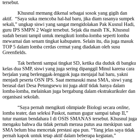
tersebut.
Khusnul memang dikenal sebagai sosok yang gigih dan
aktif. “Saya suka mencoba hal-hal baru, jika diam rasanya sumpek
sekali,” ungkap siswi yang sangat mengidolakan Pak Kusnul Hadi,
guru IPS SMPN 2 Wagir tersebut. Sejak dia masih TK, Khusnul
sudah berani tampil untuk mengikuti lomba-lomba seperti lomba
mewarnai dan senam tingkat kabupaten. Selain itu, dia juga masuk
TOP 5 dalam lomba cerdas cermat yang diadakan oleh susu
Greenfields.
Tak berhenti sampai tingkat SD, ketika dia duduk di bangku
kelas dua SMP, siswi yang juga sering dipanggil Minul karena cara
berjalan yang berlenggak-lenggok juga menjajal hal baru, yakni
menjadi peserta OSN IPS. Saat memasuki masa SMA, siswi yang
berasal dari Desa Petungsewu ini juga aktif tidak hanya dalam
lomba-lomba, melainkan juga bergabung dalam ekstrakurikuler dan
organisasi sekolah.
“Saya pernah mengikuti olimpiade Biologi secara
online
,
lomba teater, dan seleksi Paskot, namun gugur sampai tahap II,”
tutur mantan bendahara I di OSIS SMANAS tersebut. Khusnul juga
mengaku bahwa dia tidak pernah merasa putus asa meskipun saat
SMA belum bisa mencetak prestasi apa pun. “Yang jelas saya tidak
pernah kapok untuk tetap aktif dalam beberapa kegiatan,”