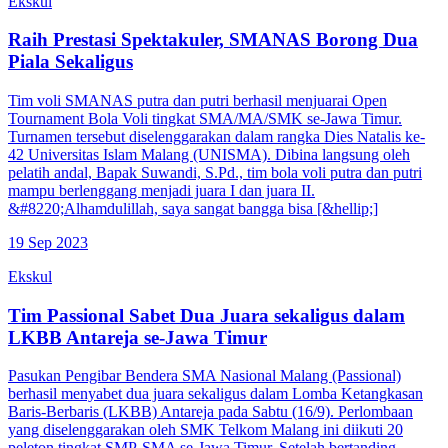
Ekskul
Raih Prestasi Spektakuler, SMANAS Borong Dua
Piala Sekaligus
Tim voli SMANAS putra dan putri berhasil menjuarai Open
Tournament Bola Voli tingkat SMA/MA/SMK se-Jawa Timur.
Turnamen tersebut diselenggarakan dalam rangka Dies Natalis ke-
42 Universitas Islam Malang (UNISMA). Dibina langsung oleh
pelatih andal, Bapak Suwandi, S.Pd., tim bola voli putra dan putri
mampu berlenggang menjadi juara I dan juara II.
&#8220;Alhamdulillah, saya sangat bangga bisa [&hellip;]
19 Sep 2023
Ekskul
Tim Passional Sabet Dua Juara sekaligus dalam
LKBB Antareja se-Jawa Timur
Pasukan Pengibar Bendera SMA Nasional Malang (Passional)
berhasil menyabet dua juara sekaligus dalam Lomba Ketangkasan
Baris-Berbaris (LKBB) Antareja pada Sabtu (16/9). Perlombaan
yang diselenggarakan oleh SMK Telkom Malang ini diikuti 20
peleton tingkat SMP-SMA se-Jawa Timur. Setelah bertanding