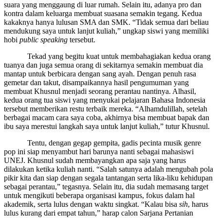
suara yang menggaung di luar rumah. Selain itu, adanya pro dan
kontra dalam keluarga membuat suasana semakin tegang. Kedua
kakaknya hanya lulusan SMA dan SMK. “Tidak semua dari beliau
mendukung saya untuk lanjut kuliah,” ungkap siswi yang memiliki
hobi
public speaking
tersebut.
Tekad yang begitu kuat untuk membahagiakan kedua orang
tuanya dan juga semua orang di sekitarnya semakin membuat dia
mantap untuk berbicara dengan sang ayah. Dengan penuh rasa
gemetar dan takut, disampaikannya hasil pengumuman yang
membuat Khusnul menjadi seorang perantau nantinya. Alhasil,
kedua orang tua siswi yang menyukai pelajaran Bahasa Indonesia
tersebut memberikan restu terbaik mereka. “Alhamdulillah, setelah
berbagai macam cara saya coba, akhirnya bisa membuat bapak dan
ibu saya merestui langkah saya untuk lanjut kuliah,” tutur Khusnul.
Tentu, dengan gegap gempita, gadis pecinta musik genre
pop ini siap menyambut hari barunya nanti sebagai mahasiswi
UNEJ. Khusnul sudah membayangkan apa saja yang harus
dilakukan ketika kuliah nanti. “Salah satunya adalah mengubah pola
pikir kita dan siap dengan segala tantangan serta lika-liku kehidupan
sebagai perantau,” tegasnya. Selain itu, dia sudah memasang target
untuk mengikuti beberapa organisasi kampus, fokus dalam hal
akademik, serta lulus dengan waktu singkat. “Kalau bisa
sih
, harus
lulus kurang dari empat tahun,” harap calon Sarjana Pertanian