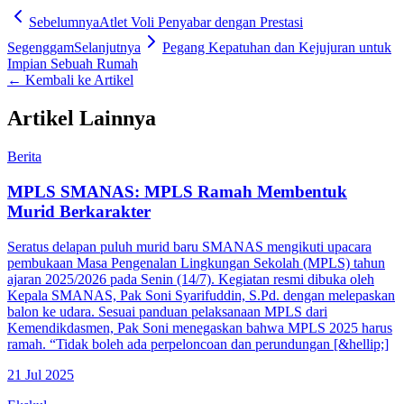
Sebelumnya
Atlet Voli Penyabar dengan Prestasi
Segenggam
Selanjutnya
Pegang Kepatuhan dan Kejujuran untuk
Impian Sebuah Rumah
← Kembali ke Artikel
Artikel Lainnya
Berita
MPLS SMANAS: MPLS Ramah Membentuk
Murid Berkarakter
Seratus delapan puluh murid baru SMANAS mengikuti upacara
pembukaan Masa Pengenalan Lingkungan Sekolah (MPLS) tahun
ajaran 2025/2026 pada Senin (14/7). Kegiatan resmi dibuka oleh
Kepala SMANAS, Pak Soni Syarifuddin, S.Pd. dengan melepaskan
balon ke udara. Sesuai panduan pelaksanaan MPLS dari
Kemendikdasmen, Pak Soni menegaskan bahwa MPLS 2025 harus
ramah. “Tidak boleh ada perpeloncoan dan perundungan [&hellip;]
21 Jul 2025