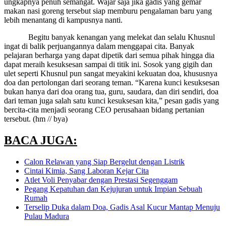
ungkapnya penuh semangat. Wajar saja jika gadis yang gemar
makan nasi goreng tersebut siap memburu pengalaman baru yang
lebih menantang di kampusnya nanti.
Begitu banyak kenangan yang melekat dan selalu Khusnul
ingat di balik perjuangannya dalam menggapai cita. Banyak
pelajaran berharga yang dapat dipetik dari semua pihak hingga dia
dapat meraih kesuksesan sampai di titik ini. Sosok yang gigih dan
ulet seperti Khusnul pun sangat meyakini kekuatan doa, khususnya
doa dan pertolongan dari seorang teman. “Karena kunci kesuksesan
bukan hanya dari doa orang tua, guru, saudara, dan diri sendiri, doa
dari teman juga salah satu kunci kesuksesan kita,” pesan gadis yang
bercita-cita menjadi seorang CEO perusahaan bidang pertanian
tersebut. (hm // bya)
BACA JUGA:
Calon Relawan yang Siap Bergelut dengan Listrik
Cintai Kimia, Sang Laboran Kejar Cita
Atlet Voli Penyabar dengan Prestasi Segenggam
Pegang Kepatuhan dan Kejujuran untuk Impian Sebuah
Rumah
Terselip Duka dalam Doa, Gadis Asal Kucur Mantap Menuju
Pulau Madura