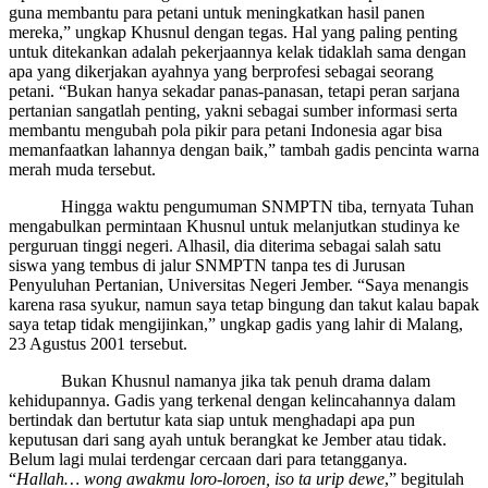
guna membantu para petani untuk meningkatkan hasil panen
mereka,” ungkap Khusnul dengan tegas. Hal yang paling penting
untuk ditekankan adalah pekerjaannya kelak tidaklah sama dengan
apa yang dikerjakan ayahnya yang berprofesi sebagai seorang
petani. “Bukan hanya sekadar panas-panasan, tetapi peran sarjana
pertanian sangatlah penting, yakni sebagai sumber informasi serta
membantu mengubah pola pikir para petani Indonesia agar bisa
memanfaatkan lahannya dengan baik,” tambah gadis pencinta warna
merah muda tersebut.
Hingga waktu pengumuman SNMPTN tiba, ternyata Tuhan
mengabulkan permintaan Khusnul untuk melanjutkan studinya ke
perguruan tinggi negeri. Alhasil, dia diterima sebagai salah satu
siswa yang tembus di jalur SNMPTN tanpa tes di Jurusan
Penyuluhan Pertanian, Universitas Negeri Jember. “Saya menangis
karena rasa syukur, namun saya tetap bingung dan takut kalau bapak
saya tetap tidak mengijinkan,” ungkap gadis yang lahir di Malang,
23 Agustus 2001 tersebut.
Bukan Khusnul namanya jika tak penuh drama dalam
kehidupannya. Gadis yang terkenal dengan kelincahannya dalam
bertindak dan bertutur kata siap untuk menghadapi apa pun
keputusan dari sang ayah untuk berangkat ke Jember atau tidak.
Belum lagi mulai terdengar cercaan dari para tetangganya.
“
Hallah… wong awakmu loro-loroen, iso ta urip dewe
,” begitulah