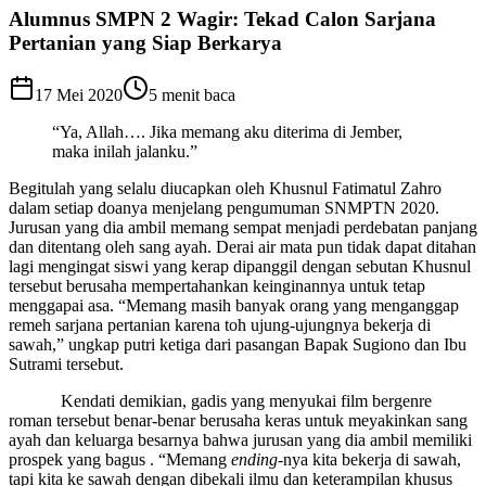
Alumnus SMPN 2 Wagir: Tekad Calon Sarjana
Pertanian yang Siap Berkarya
17 Mei 2020
5
menit baca
“Ya, Allah…. Jika memang aku diterima di Jember,
maka inilah jalanku.”
Begitulah yang selalu diucapkan oleh Khusnul Fatimatul Zahro
dalam setiap doanya menjelang pengumuman SNMPTN 2020.
Jurusan yang dia ambil memang sempat menjadi perdebatan panjang
dan ditentang oleh sang ayah. Derai air mata pun tidak dapat ditahan
lagi mengingat siswi yang kerap dipanggil dengan sebutan Khusnul
tersebut berusaha mempertahankan keinginannya untuk tetap
menggapai asa. “Memang masih banyak orang yang menganggap
remeh sarjana pertanian karena toh ujung-ujungnya bekerja di
sawah,” ungkap putri ketiga dari pasangan Bapak Sugiono dan Ibu
Sutrami tersebut.
Kendati demikian, gadis yang menyukai film bergenre
roman tersebut benar-benar berusaha keras untuk meyakinkan sang
ayah dan keluarga besarnya bahwa jurusan yang dia ambil memiliki
prospek yang bagus . “Memang
ending
-nya kita bekerja di sawah,
tapi kita ke sawah dengan dibekali ilmu dan keterampilan khusus