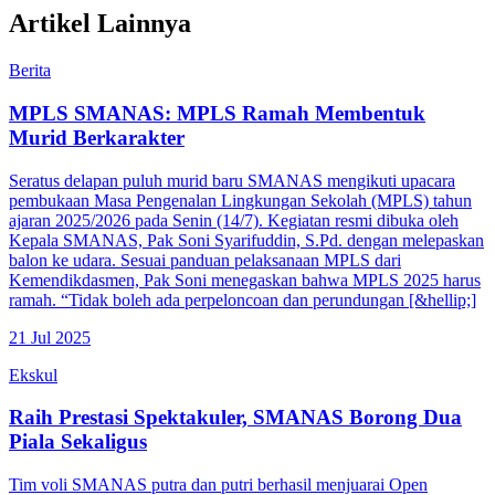
Artikel Lainnya
Berita
MPLS SMANAS: MPLS Ramah Membentuk
Murid Berkarakter
Seratus delapan puluh murid baru SMANAS mengikuti upacara
pembukaan Masa Pengenalan Lingkungan Sekolah (MPLS) tahun
ajaran 2025/2026 pada Senin (14/7). Kegiatan resmi dibuka oleh
Kepala SMANAS, Pak Soni Syarifuddin, S.Pd. dengan melepaskan
balon ke udara. Sesuai panduan pelaksanaan MPLS dari
Kemendikdasmen, Pak Soni menegaskan bahwa MPLS 2025 harus
ramah. “Tidak boleh ada perpeloncoan dan perundungan [&hellip;]
21 Jul 2025
Ekskul
Raih Prestasi Spektakuler, SMANAS Borong Dua
Piala Sekaligus
Tim voli SMANAS putra dan putri berhasil menjuarai Open