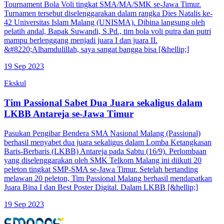
Tournament Bola Voli tingkat SMA/MA/SMK se-Jawa Timur.
Turnamen tersebut diselenggarakan dalam rangka Dies Natalis ke-
42 Universitas Islam Malang (UNISMA). Dibina langsung oleh
pelatih andal, Bapak Suwandi, S.Pd., tim bola voli putra dan putri
mampu berlenggang menjadi juara I dan juara II.
&#8220;Alhamdulillah, saya sangat bangga bisa [&hellip;]
19 Sep 2023
Ekskul
Tim Passional Sabet Dua Juara sekaligus dalam
LKBB Antareja se-Jawa Timur
Pasukan Pengibar Bendera SMA Nasional Malang (Passional)
berhasil menyabet dua juara sekaligus dalam Lomba Ketangkasan
Baris-Berbaris (LKBB) Antareja pada Sabtu (16/9). Perlombaan
yang diselenggarakan oleh SMK Telkom Malang ini diikuti 20
peleton tingkat SMP-SMA se-Jawa Timur. Setelah bertanding
melawan 20 peleton, Tim Passional Malang berhasil mendapatkan
Juara Bina I dan Best Poster Digital. Dalam LKBB [&hellip;]
19 Sep 2023