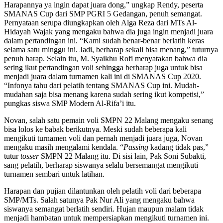
Harapannya ya ingin dapat juara dong,” ungkap Rendy, peserta
SMANAS Cup dari SMP PGRI 5 Gedangan, penuh semangat.
Pernyataan serupa diungkapkan oleh Alga Reza dari MTs Al-
Hidayah Wajak yang mengaku bahwa dia juga ingin menjadi juara
dalam pertandingan ini. “Kami sudah benar-benar berlatih keras
selama satu minggu ini. Jadi, berharap sekali bisa menang,” tuturnya
penuh harap. Selain itu, M. Syaikhu Rofi menyatakan bahwa dia
sering ikut pertandingan voli sehingga berharap juga untuk bisa
menjadi juara dalam turnamen kali ini di SMANAS Cup 2020.
“Infonya tahu dari pelatih tentang SMANAS Cup ini. Mudah-
mudahan saja bisa menang karena sudah sering ikut kompetisi,”
pungkas siswa SMP Modern Al-Rifa’i itu.
Novan, salah satu pemain voli SMPN 22 Malang mengaku senang
bisa lolos ke babak berikutnya. Meski sudah beberapa kali
mengikuti turnamen voli dan pernah menjadi juara juga, Novan
mengaku masih mengalami kendala. “
Passing
kadang tidak pas,”
tutur
tosser
SMPN 22 Malang itu. Di sisi lain, Pak Soni Subakti,
sang pelatih, berharap siswanya selalu bersemangat mengikuti
turnamen sembari untuk latihan.
Harapan dan pujian dilantunkan oleh pelatih voli dari beberapa
SMP/MTs. Salah satunya Pak Nur Ali yang mengaku bahwa
siswanya semangat berlatih sendiri. Hujan maupun malam tidak
menjadi hambatan untuk mempersiapkan mengikuti turnamen ini.