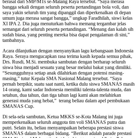
berasal dari SMP/MTs se-Malang Raya tersebut. “Saya merasa
bangga sekali dengan seluruh peserta pertandingan bola voli, dan
saya yakin seluruh tim yang dipanggil dan diperkenalkan di depan
umum juga merasa sangat bangga,” ungkap Faradhilah, siswi kelas
XI IPA 2. Dia juga menuturkan bahwa memang tergambar jelas
semangat dari seluruh peserta pertandingan. “Menang dan kalah sih
sudah biasa, yang penting mereka bisa dapat pengalaman di sini,”
tambahnya.
Acara dilanjutkan dengan menyanyikan lagu kebangsaan Indonesia
Raya. Seraya mengucapkan rasa terima kasih kepada semua pihak,
Drs. Rusdi, M.Si. membuka sambutan dengan berharap seluruh
siswa bisa menjadi sesuatu yang besar melalui bakat yang dimiliki.
“Sesungguhnya setiap anak dilahirkan dengan potensi masing-
masing,” tutur Kepala SMA Nasional Malang tersebut. “Saya
pernah berpikir, suatu saat nanti, ketika dulu siswa SMANAS masih
14 orang, kami sadar Indonesia memiliki talenta-talenta muda, dan
setahun, dua tahun, dan tiga tahun lagi kami akan melahirkan
generasi muda yang hebat,” terang beliau dalam apel pembukaan
SMANAS Cup.
Di sela-sela sambutan, Ketua MKKS se-Kota Malang ini juga
memperkenalkan seluruh anggota tim voli SMANAS putra dan
putri. Selain itu, beliau menyampaikan beberapa prestasi siswa
SMANAS dalam berbagai bidang. “Berikut adalah parade prestasi