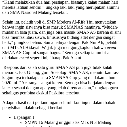
“Kami melakukan dua hari persiapan, biasanya kalau malam hari
mereka latihan sendiri,” ungkap laki-laki yang merupakan alumni
dari SMA Nasional Malang tersebut.
Selain itu, pelatih voli di SMP Modern Al-Rifa’i ini menyatakan
bahwa ingin siswanya bisa masuk SMANAS nantinya. “Mudah-
mudahan bisa juara, dan juga bisa masuk SMANAS karena di sini
bisa memfasilitasi siswa, khususnya bidang atlet dengan sangat
baik,” pungkas beliau. Sama halnya dengan Pak Nur Ali, pelatih
dari MTs Al-Hidayah Wajak juga mengungkapkan bahwa
event
SMANAS Cup ini sangat bagus. “Semoga setiap tahun bisa
diadakan
event
seperti ini,” harap Pak Askut.
Respons dari salah satu guru SMANAS pun juga tidak kalah
menarik. Pak Gilang, guru Sosiologi SMANAS, menuturkan rasa
kagumnya terhadap acara SMANAS Cup yang diadakan tahun
2020 ini. “Acaranya sangat keren. Semoga bisa berjalan dengan
lancar sesuai dengan apa yang telah direncanakan,” ungkap guru
sekaligus pembina ekskul Paskibra tersebut.
Adapun hasil dari pertandingan seluruh kontingen dalam babak
penyisihan adalah sebagai berikut.
Lapangan I
SMPN 16 Malang unggul atas MTs N 3 Malang