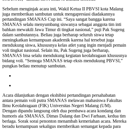
Sebelum menginjak acara inti, Wakil Ketua II PBVSI kota Malang
juga memberikan sambutan untuk mengapresiasi diadakannya
pertandingan SMANAS Cup ini. “Saya sangat bangga karena
SMANAS selalu menyumbang siswanya sebagai anggota tim inti
bahkan mewakili Jawa Timur di tingkat nasional,” puji Pak Sugeng
dalam sambutannya. Beliau juga berharap seluruh siswa tetap
meningkatkan kemampuan akademik karena hal tersebut juga
mendukung siswa, khususnya kelas atlet yang ingin menjadi pemain
voli tingkat nasional. Selain itu, Pak Sugeng juga berharap,
SMANAS bisa selalu mendukung kegiatan keolahragaan khususnya
bidang voli. “Semoga SMANAS tetap eksis mendukung PBVSI,”
pungkas beliau menutup sambutan.
Acara dilanjutkan dengan ekshibisi pertandingan persahabatan
antara pemain voli putra SMANAS melawan mahasiswa Fakultas
Ilmu Keolahragaan (FIK) Universitas Negeri Malang (UM).
Dengan dipandu langsung oleh dua pembawa acara kondang dan
humoris ala SMANAS, Dimas Dalang dan Dwi Farhaan, kedua tim
berlaga. Sorak sorai penonton menambah kemeriahan acara. Mereka
beradu kemampuan sekaligus memberikan semangat kepada para