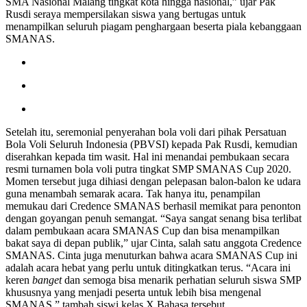
SMA Nasional Malang tingkat kota hingga nasional,” ujar Pak
Rusdi seraya mempersilakan siswa yang bertugas untuk
menampilkan seluruh piagam penghargaan beserta piala kebanggaan
SMANAS.
Setelah itu, seremonial penyerahan bola voli dari pihak Persatuan
Bola Voli Seluruh Indonesia (PBVSI) kepada Pak Rusdi, kemudian
diserahkan kepada tim wasit. Hal ini menandai pembukaan secara
resmi turnamen bola voli putra tingkat SMP SMANAS Cup 2020.
Momen tersebut juga dihiasi dengan pelepasan balon-balon ke udara
guna menambah semarak acara. Tak hanya itu, penampilan
memukau dari Credence SMANAS berhasil memikat para penonton
dengan goyangan penuh semangat. “Saya sangat senang bisa terlibat
dalam pembukaan acara SMANAS Cup dan bisa menampilkan
bakat saya di depan publik,” ujar Cinta, salah satu anggota Credence
SMANAS. Cinta juga menuturkan bahwa acara SMANAS Cup ini
adalah acara hebat yang perlu untuk ditingkatkan terus. “Acara ini
keren
banget
dan semoga bisa menarik perhatian seluruh siswa SMP
khususnya yang menjadi peserta untuk lebih bisa mengenal
SMANAS,” tambah siswi kelas X Bahasa tersebut.