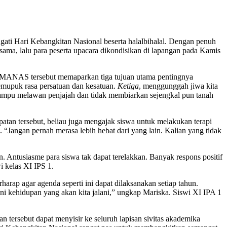
ati Hari Kebangkitan Nasional beserta halalbihalal. Dengan penuh
ma, lalu para peserta upacara dikondisikan di lapangan pada Kamis
a SMANAS tersebut memaparkan tiga tujuan utama pentingnya
emupuk rasa persatuan dan kesatuan.
Ketiga
, menggunggah jiwa kita
ampu melawan penjajah dan tidak membiarkan sejengkal pun tanah
an tersebut, beliau juga mengajak siswa untuk melakukan terapi
“Jangan pernah merasa lebih hebat dari yang lain. Kalian yang tidak
. Antusiasme para siswa tak dapat terelakkan. Banyak respons positif
i kelas XI IPS 1.
rap agar agenda seperti ini dapat dilaksanakan setiap tahun.
i kehidupan yang akan kita jalani,” ungkap Mariska. Siswi XI IPA 1
n tersebut dapat menyisir ke seluruh lapisan sivitas akademika