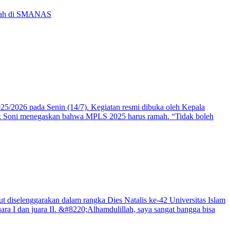
mah di SMANAS
/2026 pada Senin (14/7). Kegiatan resmi dibuka oleh Kepala
k Soni menegaskan bahwa MPLS 2025 harus ramah. “Tidak boleh
diselenggarakan dalam rangka Dies Natalis ke-42 Universitas Islam
ra I dan juara II. &#8220;Alhamdulillah, saya sangat bangga bisa