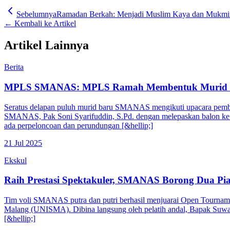
Sebelumnya
Ramadan Berkah: Menjadi Muslim Kaya dan Mukmi
← Kembali ke Artikel
Artikel Lainnya
Berita
MPLS SMANAS: MPLS Ramah Membentuk Murid B
Seratus delapan puluh murid baru SMANAS mengikuti upacara pembu
SMANAS, Pak Soni Syarifuddin, S.Pd. dengan melepaskan balon ke
ada perpeloncoan dan perundungan [&hellip;]
21 Jul 2025
Ekskul
Raih Prestasi Spektakuler, SMANAS Borong Dua Pia
Tim voli SMANAS putra dan putri berhasil menjuarai Open Tourname
Malang (UNISMA). Dibina langsung oleh pelatih andal, Bapak Suwandi
[&hellip;]