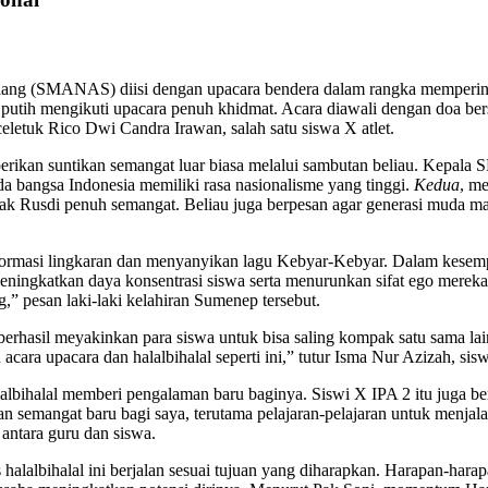
alang (SMANAS) diisi dengan upacara bendera dalam rangka mempering
tih mengikuti upacara penuh khidmat. Acara diawali dengan doa bersa
eletuk Rico Dwi Candra Irawan, salah satu siswa X atlet.
erikan suntikan semangat luar biasa melalui sambutan beliau. Kepal
da bangsa Indonesia memiliki rasa nasionalisme yang tinggi.
Kedua
, m
k Rusdi penuh semangat. Beliau juga berpesan agar generasi muda m
rmasi lingkaran dan menyanyikan lagu Kebyar-Kebyar. Dalam kesempat
ingkatkan daya konsentrasi siswa serta menurunkan sifat ego mereka. 
” pesan laki-laki kelahiran Sumenep tersebut.
berhasil meyakinkan para siswa untuk bisa saling kompak satu sama lain
cara upacara dan halalbihalal seperti ini,” tutur Isma Nur Azizah, sisw
bihalal memberi pengalaman baru baginya. Siswi X IPA 2 itu juga berha
emangat baru bagi saya, terutama pelajaran-pelajaran untuk menjalan
antara guru dan siswa.
alalbihalal ini berjalan sesuai tujuan yang diharapkan. Harapan-harapa