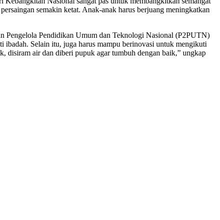
ri Kebangkitan Nasional sangat pas untuk membangkitkan semangat
 persaingan semakin ketat. Anak-anak harus berjuang meningkatkan
pulan Pengelola Pendidikan Umum dan Teknologi Nasional (P2PUTN)
i ibadah. Selain itu, juga harus mampu berinovasi untuk mengikuti
k, disiram air dan diberi pupuk agar tumbuh dengan baik,” ungkap