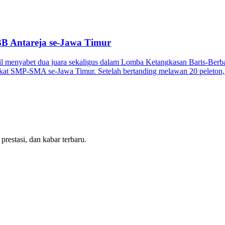
BB Antareja se-Jawa Timur
l menyabet dua juara sekaligus dalam Lomba Ketangkasan Baris-Berba
gkat SMP-SMA se-Jawa Timur. Setelah bertanding melawan 20 peleton, 
estasi, dan kabar terbaru.