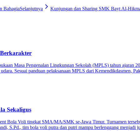
n Bahagia
Selanjutnya
Kunjungan dan Sharing SMK Bayt Al-Hik
erkarakter
kaan Masa Pengenalan Lingkungan Sekolah (MPLS) tahun ajaran 2025
 udara. Sesuai panduan pelaksanaan MPLS dari Kemendikdasmen, Pa
la Sekaligus
nt Bola Voli tingkat SMA/MA/SMK se-Jawa Timur. Turnamen tersebut 
, S.Pd., tim bola voli putra dan putri mampu berlenggang menjadi jua