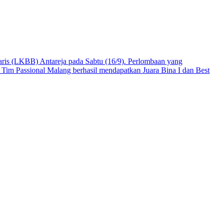
ris (LKBB) Antareja pada Sabtu (16/9). Perlombaan yang
Tim Passional Malang berhasil mendapatkan Juara Bina I dan Best