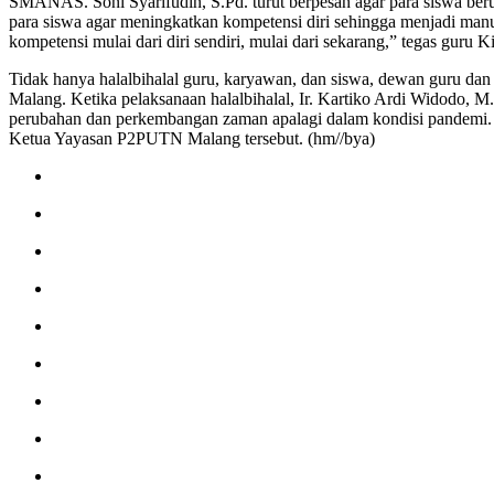
SMANAS. Soni Syarifudin, S.Pd. turut berpesan agar para siswa be
para siswa agar meningkatkan kompetensi diri sehingga menjadi man
kompetensi mulai dari diri sendiri, mulai dari sekarang,” tegas guru K
Tidak hanya halalbihalal guru, karyawan, dan siswa, dewan guru 
Malang. Ketika pelaksanaan halalbihalal, Ir. Kartiko Ardi Widodo, M
perubahan dan perkembangan zaman apalagi dalam kondisi pandemi. “I
Ketua Yayasan P2PUTN Malang tersebut. (hm//bya)