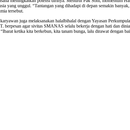
rusaha meningkatkan potensi dirinya. Menurut Pak Soni, momentum Ha
usia yang unggul. “Tantangan yang dihadapi di depan semakin banyak,
imia tersebut.
dan karyawan juga melaksanakan halalbihalal dengan Yayasan Perkum
.T. berpesan agar sivitas SMANAS selalu bekerja dengan hati dan diniat
barat ketika kita berkebun, kita tanam bunga, lalu dirawat dengan bai