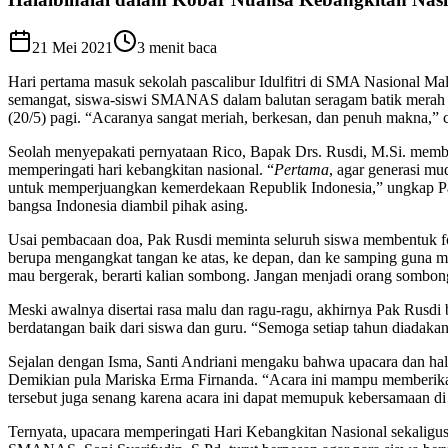
21 Mei 2021
3
menit baca
Hari pertama masuk sekolah pascalibur Idulfitri di SMA Nasional M
semangat, siswa-siswi SMANAS dalam balutan seragam batik merah pu
(20/5) pagi. “Acaranya sangat meriah, berkesan, dan penuh makna,” c
Seolah menyepakati pernyataan Rico, Bapak Drs. Rusdi, M.Si. memb
memperingati hari kebangkitan nasional. “
Pertama
, agar generasi mu
untuk memperjuangkan kemerdekaan Republik Indonesia,” ungkap Pa
bangsa Indonesia diambil pihak asing.
Usai pembacaan doa, Pak Rusdi meminta seluruh siswa membentuk fo
berupa mengangkat tangan ke atas, ke depan, dan ke samping guna men
mau bergerak, berarti kalian sombong. Jangan menjadi orang sombong,
Meski awalnya disertai rasa malu dan ragu-ragu, akhirnya Pak Rusdi 
berdatangan baik dari siswa dan guru. “Semoga setiap tahun diadakan a
Sejalan dengan Isma, Santi Andriani mengaku bahwa upacara dan halal
Demikian pula Mariska Erma Firnanda. “Acara ini mampu memberikan s
tersebut juga senang karena acara ini dapat memupuk kebersamaan di 
Ternyata, upacara memperingati Hari Kebangkitan Nasional sekaligus h