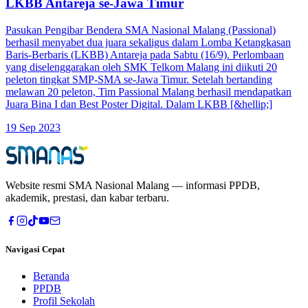
LKBB Antareja se-Jawa Timur
Pasukan Pengibar Bendera SMA Nasional Malang (Passional)
berhasil menyabet dua juara sekaligus dalam Lomba Ketangkasan
Baris-Berbaris (LKBB) Antareja pada Sabtu (16/9). Perlombaan
yang diselenggarakan oleh SMK Telkom Malang ini diikuti 20
peleton tingkat SMP-SMA se-Jawa Timur. Setelah bertanding
melawan 20 peleton, Tim Passional Malang berhasil mendapatkan
Juara Bina I dan Best Poster Digital. Dalam LKBB [&hellip;]
19 Sep 2023
Website resmi
SMA Nasional Malang
— informasi PPDB,
akademik, prestasi, dan kabar terbaru.
Navigasi Cepat
Beranda
PPDB
Profil Sekolah