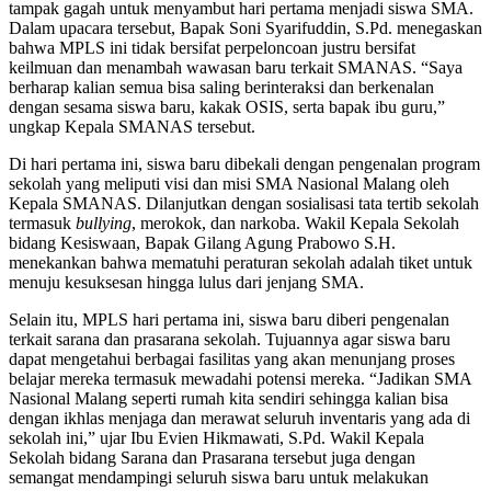
tampak gagah untuk menyambut hari pertama menjadi siswa SMA.
Dalam upacara tersebut, Bapak Soni Syarifuddin, S.Pd. menegaskan
bahwa MPLS ini tidak bersifat perpeloncoan justru bersifat
keilmuan dan menambah wawasan baru terkait SMANAS. “Saya
berharap kalian semua bisa saling berinteraksi dan berkenalan
dengan sesama siswa baru, kakak OSIS, serta bapak ibu guru,”
ungkap Kepala SMANAS tersebut.
Di hari pertama ini, siswa baru dibekali dengan pengenalan program
sekolah yang meliputi visi dan misi SMA Nasional Malang oleh
Kepala SMANAS. Dilanjutkan dengan sosialisasi tata tertib sekolah
termasuk
bullying
, merokok, dan narkoba. Wakil Kepala Sekolah
bidang Kesiswaan, Bapak Gilang Agung Prabowo S.H.
menekankan bahwa mematuhi peraturan sekolah adalah tiket untuk
menuju kesuksesan hingga lulus dari jenjang SMA.
Selain itu, MPLS hari pertama ini, siswa baru diberi pengenalan
terkait sarana dan prasarana sekolah. Tujuannya agar siswa baru
dapat mengetahui berbagai fasilitas yang akan menunjang proses
belajar mereka termasuk mewadahi potensi mereka. “Jadikan SMA
Nasional Malang seperti rumah kita sendiri sehingga kalian bisa
dengan ikhlas menjaga dan merawat seluruh inventaris yang ada di
sekolah ini,” ujar Ibu Evien Hikmawati, S.Pd. Wakil Kepala
Sekolah bidang Sarana dan Prasarana tersebut juga dengan
semangat mendampingi seluruh siswa baru untuk melakukan