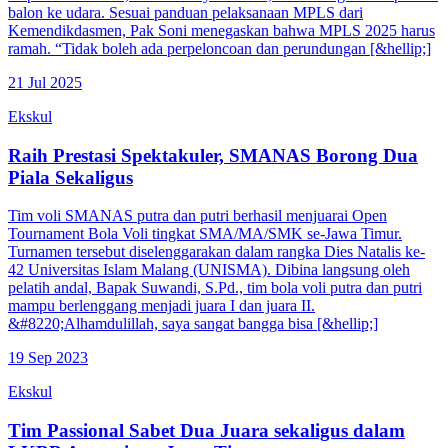
balon ke udara. Sesuai panduan pelaksanaan MPLS dari
Kemendikdasmen, Pak Soni menegaskan bahwa MPLS 2025 harus
ramah. “Tidak boleh ada perpeloncoan dan perundungan [&hellip;]
21 Jul 2025
Ekskul
Raih Prestasi Spektakuler, SMANAS Borong Dua
Piala Sekaligus
Tim voli SMANAS putra dan putri berhasil menjuarai Open
Tournament Bola Voli tingkat SMA/MA/SMK se-Jawa Timur.
Turnamen tersebut diselenggarakan dalam rangka Dies Natalis ke-
42 Universitas Islam Malang (UNISMA). Dibina langsung oleh
pelatih andal, Bapak Suwandi, S.Pd., tim bola voli putra dan putri
mampu berlenggang menjadi juara I dan juara II.
&#8220;Alhamdulillah, saya sangat bangga bisa [&hellip;]
19 Sep 2023
Ekskul
Tim Passional Sabet Dua Juara sekaligus dalam