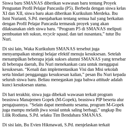
Siswa baru SMANAS diberikan wawasan baru tentang Proyek
Penguatan Profil Pelajar Pancasila (P5). Berbeda dengan siswa kelas
XI dan XII, siswa baru akan diberikan Kurikulum Merdeka. Ibu
Ismi Nurianti, S.Pd. menjabarkan tentang semua hal yang berkaitan
dengan Profil Pelajar Pancasila termasuk proyek yang akan
dilaksanakan oleh siswa baru. “Program P5 di SMANAS meliputi
pembuatan teh sukun,
recycle squad
, dan tari nusantara,” tutur Bu
Nuri.
Di sisi lain, Waka Kurikulum SMANAS tersebut juga
menyampaikan strategi belajar efektif menuju kesuksesan. Setelah
menampilkan beberapa jejak sukses alumni SMANAS yang tersebar
di beberapa daerah, Bu Nuri menekankan cara untuk menggapai
kesuksesan. “Kenali dan implementasikan Visi dan Misi sekolah
serta hindari pengganggu kesuksesan kalian,” pesan Bu Nuri kepada
seluruh siswa baru. Beliau menegaskan juga bahwa
attitude
adalah
kunci kesuksesan utama.
Di hari terakhir, siswa juga dibekali wawasan terkait program
beasiswa Manajemen Gopek (M-Gopek), beasiswa PIP beserta alur
pengajuannya. “Selain dapat membantu sesama, program M-Gopek
juga mampu melatih jiwa sosial untuk saling berbagi,” ungkap Ibu
Lilik Rodiana, S.Pd. selaku Tim Bendahara SMANAS.
Di sisi lain, Bu Evien Hikmawati, S.Pd. menjelaskan terkait