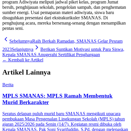
program Adiwiyata meliputi jadwal piket kelas, program Jumat
bersih, penghijauan sekolah, pengelolan sampah, dan penghematan
sumber energi. Usai pemaparan materi adiwiyata, siswa baru
disuguhkan presentasi dari ekstrakurikuler SMANAS. Di
penghujung acara, mereka bersenang-senang dengan menampilkan
pentas seni.
Sebelumnya
Raih Berkah Ramadan, SMANAS Gelar Pesram
2023
Selanjutnya
Berikan Suntikan Motivasi untuk Para Siswa,
Kepala SMANAS Anugerahi Sertifikat Penghargaan
← Kembali ke Artikel
Artikel Lainnya
Berita
MPLS SMANAS: MPLS Ramah Membentuk
Murid Berkarakter
Seratus delapan puluh murid baru SMANAS mengikuti upacara
pembukaan Masa Pengenalan Lingkungan Sekolah (MPLS) tahun
ajaran 2025/2026 pada Senin (14/7). Kegiatan resmi dibuka oleh
Kepala SMANAS, Pak Soni Syarifuddin, S.Pd. dengan melepaskan