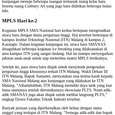
kunjungan menuju beberapa ruangan termasuk ruang kelas baru
beserta ruang
Culinary Art
yang juga baru didirikan beberapa bulan
lalu.
MPLS Hari ke-2
Kegiatan MPLS SMA Nasional hari kedua bertujuan mengenalkan
siswa baru dengan dunia perguruan tinggi. Hal tersebut bertempat di
kampus Institut Teknologi Nasional (ITN) Malang di kampus 2,
Karanglo. Dalam kegiatan kunjungan ini, siswa baru SMANAS
disuguhkan beberapa kegiatan
ice breaking
yang dilaksanakan di
area kampus ITN yang sangat rindang. Hal ini mampu menyegarkan
pikiran anak-anak untuk siap menerima materi MPLS berikutnya.
Setelah itu, para siswa baru diajak untuk menyimak pengenalan
perguruan tinggi khususnya terkait ITN Malang. Wakil Dekan III
ITN Malang, Bapak Sumanto, menyatakan rasa terima kasih kepada
SMA Nasional Malang atas kunjungan yang dilakukan ke ITN
Malang. “Alhamdulillah, ITN Malang memiliki daya tarik yang luar
biasa utamanya setelah diresmikannya ekowisata PLTS. Nanti adik-
adik SMANAS juga akan diajak untuk melihat langsung PLTS,”
ungkap Dosen Fakultas Teknik Industri tersebut.
Banyak jurusan yang diperkenalkan oleh beliau dengan status
unggul yang terdapat di ITN Malang. “Semoga adik-adik dan bapak