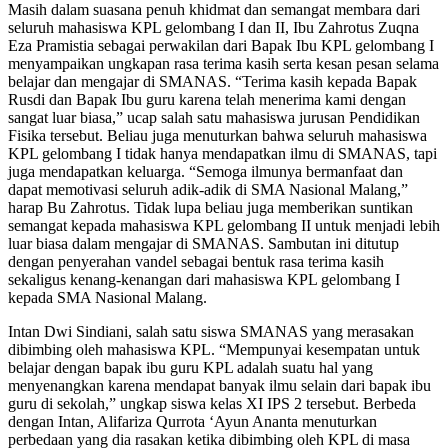
Masih dalam suasana penuh khidmat dan semangat membara dari
seluruh mahasiswa KPL gelombang I dan II, Ibu Zahrotus Zuqna
Eza Pramistia sebagai perwakilan dari Bapak Ibu KPL gelombang I
menyampaikan ungkapan rasa terima kasih serta kesan pesan selama
belajar dan mengajar di SMANAS. “Terima kasih kepada Bapak
Rusdi dan Bapak Ibu guru karena telah menerima kami dengan
sangat luar biasa,” ucap salah satu mahasiswa jurusan Pendidikan
Fisika tersebut. Beliau juga menuturkan bahwa seluruh mahasiswa
KPL gelombang I tidak hanya mendapatkan ilmu di SMANAS, tapi
juga mendapatkan keluarga. “Semoga ilmunya bermanfaat dan
dapat memotivasi seluruh adik-adik di SMA Nasional Malang,”
harap Bu Zahrotus. Tidak lupa beliau juga memberikan suntikan
semangat kepada mahasiswa KPL gelombang II untuk menjadi lebih
luar biasa dalam mengajar di SMANAS. Sambutan ini ditutup
dengan penyerahan vandel sebagai bentuk rasa terima kasih
sekaligus kenang-kenangan dari mahasiswa KPL gelombang I
kepada SMA Nasional Malang.
Intan Dwi Sindiani, salah satu siswa SMANAS yang merasakan
dibimbing oleh mahasiswa KPL. “Mempunyai kesempatan untuk
belajar dengan bapak ibu guru KPL adalah suatu hal yang
menyenangkan karena mendapat banyak ilmu selain dari bapak ibu
guru di sekolah,” ungkap siswa kelas XI IPS 2 tersebut. Berbeda
dengan Intan, Alifariza Qurrota ‘Ayun Ananta menuturkan
perbedaan yang dia rasakan ketika dibimbing oleh KPL di masa