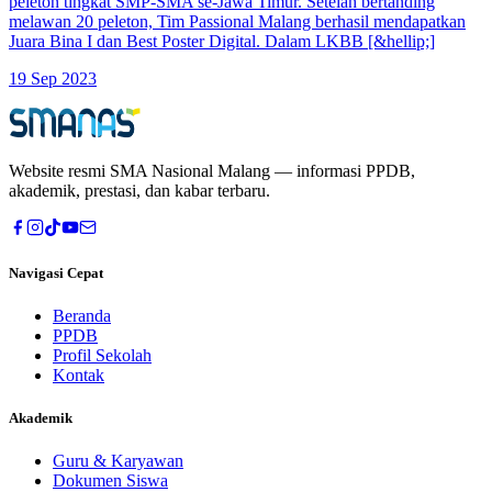
peleton tingkat SMP-SMA se-Jawa Timur. Setelah bertanding
melawan 20 peleton, Tim Passional Malang berhasil mendapatkan
Juara Bina I dan Best Poster Digital. Dalam LKBB [&hellip;]
19 Sep 2023
Website resmi
SMA Nasional Malang
— informasi PPDB,
akademik, prestasi, dan kabar terbaru.
Navigasi Cepat
Beranda
PPDB
Profil Sekolah
Kontak
Akademik
Guru & Karyawan
Dokumen Siswa