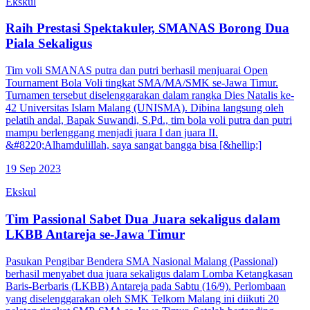
Ekskul
Raih Prestasi Spektakuler, SMANAS Borong Dua
Piala Sekaligus
Tim voli SMANAS putra dan putri berhasil menjuarai Open
Tournament Bola Voli tingkat SMA/MA/SMK se-Jawa Timur.
Turnamen tersebut diselenggarakan dalam rangka Dies Natalis ke-
42 Universitas Islam Malang (UNISMA). Dibina langsung oleh
pelatih andal, Bapak Suwandi, S.Pd., tim bola voli putra dan putri
mampu berlenggang menjadi juara I dan juara II.
&#8220;Alhamdulillah, saya sangat bangga bisa [&hellip;]
19 Sep 2023
Ekskul
Tim Passional Sabet Dua Juara sekaligus dalam
LKBB Antareja se-Jawa Timur
Pasukan Pengibar Bendera SMA Nasional Malang (Passional)
berhasil menyabet dua juara sekaligus dalam Lomba Ketangkasan
Baris-Berbaris (LKBB) Antareja pada Sabtu (16/9). Perlombaan
yang diselenggarakan oleh SMK Telkom Malang ini diikuti 20