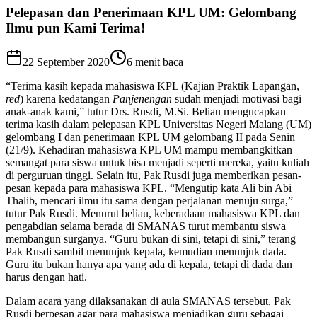
Pelepasan dan Penerimaan KPL UM: Gelombang
Ilmu pun Kami Terima!
22 September 2020
6
menit baca
“Terima kasih kepada mahasiswa KPL (Kajian Praktik Lapangan,
red
) karena kedatangan
Panjenengan
sudah menjadi motivasi bagi
anak-anak kami,” tutur Drs. Rusdi, M.Si. Beliau mengucapkan
terima kasih dalam pelepasan KPL Universitas Negeri Malang (UM)
gelombang I dan penerimaan KPL UM gelombang II pada Senin
(21/9). Kehadiran mahasiswa KPL UM mampu membangkitkan
semangat para siswa untuk bisa menjadi seperti mereka, yaitu kuliah
di perguruan tinggi. Selain itu, Pak Rusdi juga memberikan pesan-
pesan kepada para mahasiswa KPL. “Mengutip kata Ali bin Abi
Thalib, mencari ilmu itu sama dengan perjalanan menuju surga,”
tutur Pak Rusdi. Menurut beliau, keberadaan mahasiswa KPL dan
pengabdian selama berada di SMANAS turut membantu siswa
membangun surganya. “Guru bukan di sini, tetapi di sini,” terang
Pak Rusdi sambil menunjuk kepala, kemudian menunjuk dada.
Guru itu bukan hanya apa yang ada di kepala, tetapi di dada dan
harus dengan hati.
Dalam acara yang dilaksanakan di aula SMANAS tersebut, Pak
Rusdi berpesan agar para mahasiswa menjadikan guru sebagai