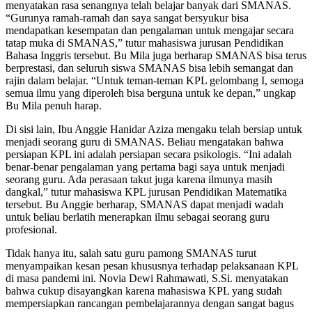
menyatakan rasa senangnya telah belajar banyak dari SMANAS.
“Gurunya ramah-ramah dan saya sangat bersyukur bisa
mendapatkan kesempatan dan pengalaman untuk mengajar secara
tatap muka di SMANAS,” tutur mahasiswa jurusan Pendidikan
Bahasa Inggris tersebut. Bu Mila juga berharap SMANAS bisa terus
berprestasi, dan seluruh siswa SMANAS bisa lebih semangat dan
rajin dalam belajar. “Untuk teman-teman KPL gelombang I, semoga
semua ilmu yang diperoleh bisa berguna untuk ke depan,” ungkap
Bu Mila penuh harap.
Di sisi lain, Ibu Anggie Hanidar Aziza mengaku telah bersiap untuk
menjadi seorang guru di SMANAS. Beliau mengatakan bahwa
persiapan KPL ini adalah persiapan secara psikologis. “Ini adalah
benar-benar pengalaman yang pertama bagi saya untuk menjadi
seorang guru. Ada perasaan takut juga karena ilmunya masih
dangkal,” tutur mahasiswa KPL jurusan Pendidikan Matematika
tersebut. Bu Anggie berharap, SMANAS dapat menjadi wadah
untuk beliau berlatih menerapkan ilmu sebagai seorang guru
profesional.
Tidak hanya itu, salah satu guru pamong SMANAS turut
menyampaikan kesan pesan khususnya terhadap pelaksanaan KPL
di masa pandemi ini. Novia Dewi Rahmawati, S.Si. menyatakan
bahwa cukup disayangkan karena mahasiswa KPL yang sudah
mempersiapkan rancangan pembelajarannya dengan sangat bagus