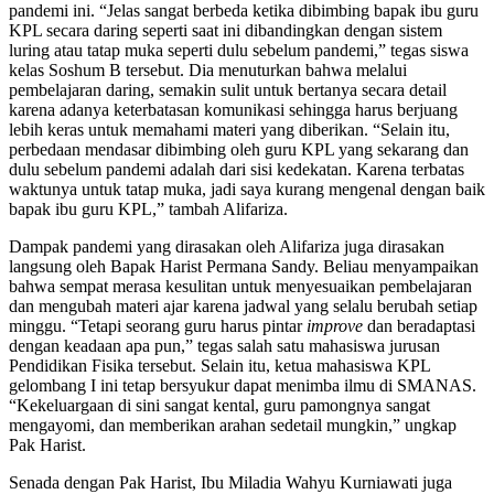
pandemi ini. “Jelas sangat berbeda ketika dibimbing bapak ibu guru
KPL secara daring seperti saat ini dibandingkan dengan sistem
luring atau tatap muka seperti dulu sebelum pandemi,” tegas siswa
kelas Soshum B tersebut. Dia menuturkan bahwa melalui
pembelajaran daring, semakin sulit untuk bertanya secara detail
karena adanya keterbatasan komunikasi sehingga harus berjuang
lebih keras untuk memahami materi yang diberikan. “Selain itu,
perbedaan mendasar dibimbing oleh guru KPL yang sekarang dan
dulu sebelum pandemi adalah dari sisi kedekatan. Karena terbatas
waktunya untuk tatap muka, jadi saya kurang mengenal dengan baik
bapak ibu guru KPL,” tambah Alifariza.
Dampak pandemi yang dirasakan oleh Alifariza juga dirasakan
langsung oleh Bapak Harist Permana Sandy. Beliau menyampaikan
bahwa sempat merasa kesulitan untuk menyesuaikan pembelajaran
dan mengubah materi ajar karena jadwal yang selalu berubah setiap
minggu. “Tetapi seorang guru harus pintar
improve
dan beradaptasi
dengan keadaan apa pun,” tegas salah satu mahasiswa jurusan
Pendidikan Fisika tersebut. Selain itu, ketua mahasiswa KPL
gelombang I ini tetap bersyukur dapat menimba ilmu di SMANAS.
“Kekeluargaan di sini sangat kental, guru pamongnya sangat
mengayomi, dan memberikan arahan sedetail mungkin,” ungkap
Pak Harist.
Senada dengan Pak Harist, Ibu Miladia Wahyu Kurniawati juga