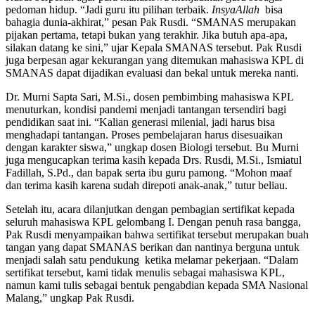
pedoman hidup. “Jadi guru itu pilihan terbaik.
InsyaAllah
bisa
bahagia dunia-akhirat,” pesan Pak Rusdi. “SMANAS merupakan
pijakan pertama, tetapi bukan yang terakhir. Jika butuh apa-apa,
silakan datang ke sini,” ujar Kepala SMANAS tersebut. Pak Rusdi
juga berpesan agar kekurangan yang ditemukan mahasiswa KPL di
SMANAS dapat dijadikan evaluasi dan bekal untuk mereka nanti.
Dr. Murni Sapta Sari, M.Si., dosen pembimbing mahasiswa KPL
menuturkan, kondisi pandemi menjadi tantangan tersendiri bagi
pendidikan saat ini. “Kalian generasi milenial, jadi harus bisa
menghadapi tantangan. Proses pembelajaran harus disesuaikan
dengan karakter siswa,” ungkap dosen Biologi tersebut. Bu Murni
juga mengucapkan terima kasih kepada Drs. Rusdi, M.Si., Ismiatul
Fadillah, S.Pd., dan bapak serta ibu guru pamong. “Mohon maaf
dan terima kasih karena sudah direpoti anak-anak,” tutur beliau.
Setelah itu, acara dilanjutkan dengan pembagian sertifikat kepada
seluruh mahasiswa KPL gelombang I. Dengan penuh rasa bangga,
Pak Rusdi menyampaikan bahwa sertifikat tersebut merupakan buah
tangan yang dapat SMANAS berikan dan nantinya berguna untuk
menjadi salah satu pendukung ketika melamar pekerjaan. “Dalam
sertifikat tersebut, kami tidak menulis sebagai mahasiswa KPL,
namun kami tulis sebagai bentuk pengabdian kepada SMA Nasional
Malang,” ungkap Pak Rusdi.