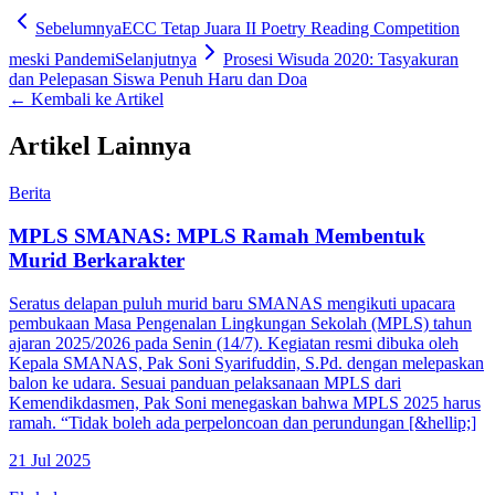
Sebelumnya
ECC Tetap Juara II Poetry Reading Competition
meski Pandemi
Selanjutnya
Prosesi Wisuda 2020: Tasyakuran
dan Pelepasan Siswa Penuh Haru dan Doa
← Kembali ke Artikel
Artikel Lainnya
Berita
MPLS SMANAS: MPLS Ramah Membentuk
Murid Berkarakter
Seratus delapan puluh murid baru SMANAS mengikuti upacara
pembukaan Masa Pengenalan Lingkungan Sekolah (MPLS) tahun
ajaran 2025/2026 pada Senin (14/7). Kegiatan resmi dibuka oleh
Kepala SMANAS, Pak Soni Syarifuddin, S.Pd. dengan melepaskan
balon ke udara. Sesuai panduan pelaksanaan MPLS dari
Kemendikdasmen, Pak Soni menegaskan bahwa MPLS 2025 harus
ramah. “Tidak boleh ada perpeloncoan dan perundungan [&hellip;]
21 Jul 2025