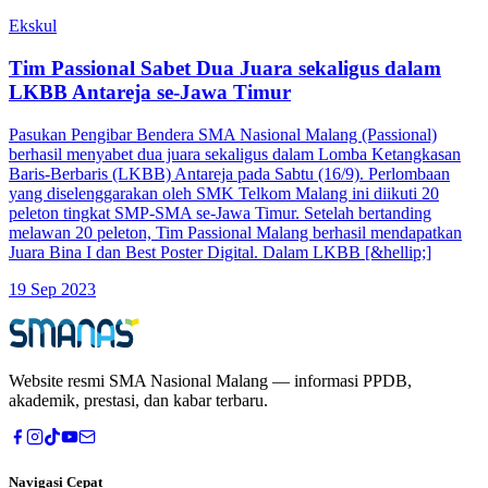
Ekskul
Tim Passional Sabet Dua Juara sekaligus dalam
LKBB Antareja se-Jawa Timur
Pasukan Pengibar Bendera SMA Nasional Malang (Passional)
berhasil menyabet dua juara sekaligus dalam Lomba Ketangkasan
Baris-Berbaris (LKBB) Antareja pada Sabtu (16/9). Perlombaan
yang diselenggarakan oleh SMK Telkom Malang ini diikuti 20
peleton tingkat SMP-SMA se-Jawa Timur. Setelah bertanding
melawan 20 peleton, Tim Passional Malang berhasil mendapatkan
Juara Bina I dan Best Poster Digital. Dalam LKBB [&hellip;]
19 Sep 2023
Website resmi
SMA Nasional Malang
— informasi PPDB,
akademik, prestasi, dan kabar terbaru.
Navigasi Cepat