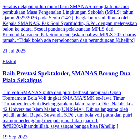
Seratus delapan puluh murid baru SMANAS mengikuti upacara
pembukaan Masa Pengenalan Lingkungan Sekolah (MPLS) tahun
ajaran 2025/2026 pada Senin (14/7). Kegiatan resmi dibuka oleh
Kepala SMANAS, Pak Soni Syarifuddin, S.Pd. dengan melepaskan
balon ke udara. Sesuai panduan pelaksanaan MPLS dari
Kemendikdasmen, Pak Soni menegaskan bahwa MPLS 2025 harus
ramah. “Tidak boleh ada perpeloncoan dan perundungan [&hellip;]
21 Jul 2025
Ekskul
Raih Prestasi Spektakuler, SMANAS Borong Dua
Piala Sekaligus
Tim voli SMANAS putra dan putri berhasil menjuarai Open
Tournament Bola Voli tingkat SMA/MA/SMK se-Jawa Timur.
Turnamen tersebut diselenggarakan dalam rangka Dies Natalis ke-
42 Universitas Islam Malang (UNISMA). Dibina langsung oleh
pelatih andal, Bapak Suwandi, S.Pd., tim bola voli putra dan putri
mampu berlenggang menjadi juara I dan juara II.
&#8220;Alhamdulillah, saya sangat bangga bisa [&hellip;]
19 Sep 2023