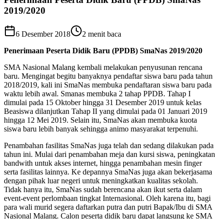
2019/2020
6 Desember 2018
2
menit baca
Penerimaan Peserta Didik Baru (PPDB) SmaNas 2019/2020
SMA Nasional Malang kembali melakukan penyusunan rencana
baru. Mengingat begitu banyaknya pendaftar siswa baru pada tahun
2018/2019, kali ini SmaNas membuka pendaftaran siswa baru pada
waktu lebih awal. Smanas membuka 2 tahap PPDB. Tahap I
dimulai pada 15 Oktober hingga 31 Desember 2019 untuk kelas
Beasiswa dilanjutkan Tahap II yang dimulai pada 01 Januari 2019
hingga 12 Mei 2019. Selain itu, SmaNas akan membuka kuota
siswa baru lebih banyak sehingga animo masyarakat terpenuhi.
Penambahan fasilitas SmaNas juga telah dan sedang dilakukan pada
tahun ini. Mulai dari penambahan meja dan kursi siswa, peningkatan
bandwith untuk akses internet, hingga penambahan mesin finger
serta fasilitas lainnya. Ke depannya SmaNas juga akan bekerjasama
dengan pihak luar negeri untuk meningkatkan kualitas sekolah.
Tidak hanya itu, SmaNas sudah berencana akan ikut serta dalam
event-event perlombaan tingkat Internasional. Oleh karena itu, bagi
para wali murid segera daftarkan putra dan putri Bapak/Ibu di SMA
Nasional Malang. Calon peserta didik baru dapat langsung ke SMA