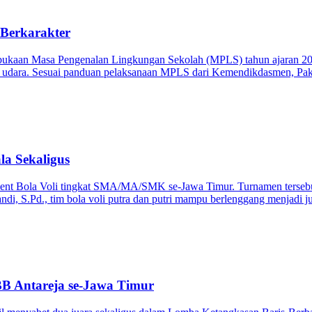
erkarakter
kaan Masa Pengenalan Lingkungan Sekolah (MPLS) tahun ajaran 2025
 udara. Sesuai panduan pelaksanaan MPLS dari Kemendikdasmen, Pa
la Sekaligus
nt Bola Voli tingkat SMA/MA/SMK se-Jawa Timur. Turnamen tersebut 
, S.Pd., tim bola voli putra dan putri mampu berlenggang menjadi jua
BB Antareja se-Jawa Timur