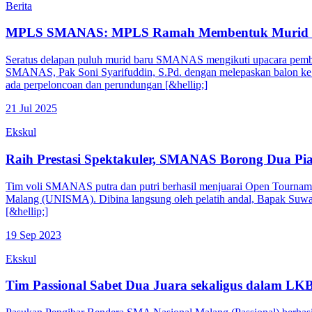
Berita
MPLS SMANAS: MPLS Ramah Membentuk Murid B
Seratus delapan puluh murid baru SMANAS mengikuti upacara pembu
SMANAS, Pak Soni Syarifuddin, S.Pd. dengan melepaskan balon ke
ada perpeloncoan dan perundungan [&hellip;]
21 Jul 2025
Ekskul
Raih Prestasi Spektakuler, SMANAS Borong Dua Pia
Tim voli SMANAS putra dan putri berhasil menjuarai Open Tourname
Malang (UNISMA). Dibina langsung oleh pelatih andal, Bapak Suwandi
[&hellip;]
19 Sep 2023
Ekskul
Tim Passional Sabet Dua Juara sekaligus dalam LK