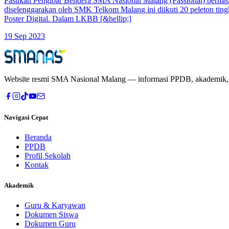
Pasukan Pengibar Bendera SMA Nasional Malang (Passional) berhasi
diselenggarakan oleh SMK Telkom Malang ini diikuti 20 peleton tin
Poster Digital. Dalam LKBB [&hellip;]
19 Sep 2023
Website resmi
SMA Nasional Malang
— informasi PPDB, akademik, pr
Navigasi Cepat
Beranda
PPDB
Profil Sekolah
Kontak
Akademik
Guru & Karyawan
Dokumen Siswa
Dokumen Guru