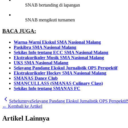
SNAB bertanding di lapangan
SNAB mengikuti turnamen
BACA JUGA:
Warna-Warni Ekskul SMA Nasional Malang
Paskibra SMA Nasional Malang
Sekilas Info tentang ECC SMA Nasional Malang
Ekstrakurikuler Musik SMA Nasional Malang
UKS SMA Nasional Malang
Selayang Pandang Ekskul Jurnalistik OPS Perspektif
Ekstrakurikuler Hockey SMA Nasional Malang
SMANAS Dance Club
SMANCULLASS (SMANAS Culinary Class)
Sekilas Info tentang SMANAS FC
Sebelumnya
Selayang Pandang Ekskul Jurnalistik OPS Perspektif
← Kembali ke Artikel
Artikel Lainnya