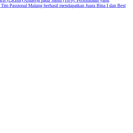
ris (LKBB) Antareja pada Sabtu (16/9). Perlombaan yang
Tim Passional Malang berhasil mendapatkan Juara Bina I dan Best