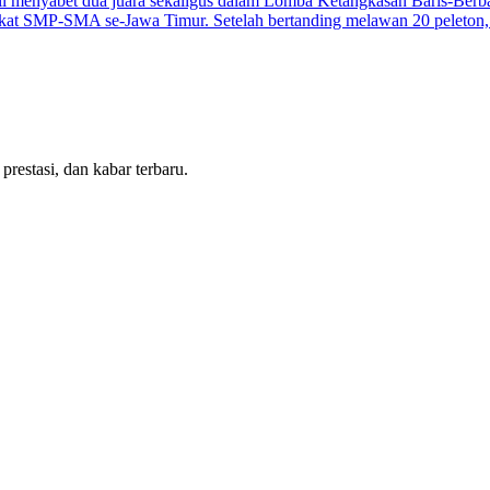
l menyabet dua juara sekaligus dalam Lomba Ketangkasan Baris-Berba
gkat SMP-SMA se-Jawa Timur. Setelah bertanding melawan 20 peleton, 
estasi, dan kabar terbaru.