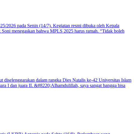
/2026 pada Senin (14/7). Kegiatan resmi dibuka oleh Kepala
k Soni menegaskan bahwa MPLS 2025 harus ramah. “Tidak boleh
diselenggarakan dalam rangka Dies Natalis ke-42 Universitas Islam
ra I dan juara II. &#8220;Alhamdulillah, saya sangat bangga bisa