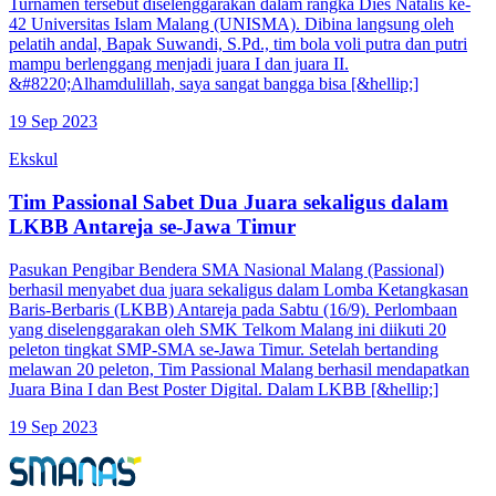
Turnamen tersebut diselenggarakan dalam rangka Dies Natalis ke-
42 Universitas Islam Malang (UNISMA). Dibina langsung oleh
pelatih andal, Bapak Suwandi, S.Pd., tim bola voli putra dan putri
mampu berlenggang menjadi juara I dan juara II.
&#8220;Alhamdulillah, saya sangat bangga bisa [&hellip;]
19 Sep 2023
Ekskul
Tim Passional Sabet Dua Juara sekaligus dalam
LKBB Antareja se-Jawa Timur
Pasukan Pengibar Bendera SMA Nasional Malang (Passional)
berhasil menyabet dua juara sekaligus dalam Lomba Ketangkasan
Baris-Berbaris (LKBB) Antareja pada Sabtu (16/9). Perlombaan
yang diselenggarakan oleh SMK Telkom Malang ini diikuti 20
peleton tingkat SMP-SMA se-Jawa Timur. Setelah bertanding
melawan 20 peleton, Tim Passional Malang berhasil mendapatkan
Juara Bina I dan Best Poster Digital. Dalam LKBB [&hellip;]
19 Sep 2023