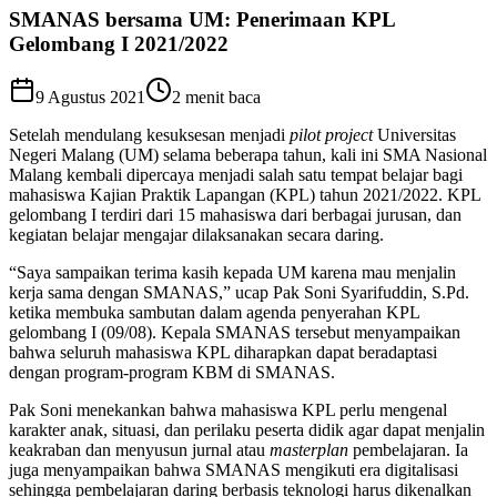
SMANAS bersama UM: Penerimaan KPL
Gelombang I 2021/2022
9 Agustus 2021
2
menit baca
Setelah mendulang kesuksesan menjadi
pilot project
Universitas
Negeri Malang (UM) selama beberapa tahun, kali ini SMA Nasional
Malang kembali dipercaya menjadi salah satu tempat belajar bagi
mahasiswa Kajian Praktik Lapangan (KPL) tahun 2021/2022. KPL
gelombang I terdiri dari 15 mahasiswa dari berbagai jurusan, dan
kegiatan belajar mengajar dilaksanakan secara daring.
“Saya sampaikan terima kasih kepada UM karena mau menjalin
kerja sama dengan SMANAS,” ucap Pak Soni Syarifuddin, S.Pd.
ketika membuka sambutan dalam agenda penyerahan KPL
gelombang I (09/08). Kepala SMANAS tersebut menyampaikan
bahwa seluruh mahasiswa KPL diharapkan dapat beradaptasi
dengan program-program KBM di SMANAS.
Pak Soni menekankan bahwa mahasiswa KPL perlu mengenal
karakter anak, situasi, dan perilaku peserta didik agar dapat menjalin
keakraban dan menyusun jurnal atau
masterplan
pembelajaran. Ia
juga menyampaikan bahwa SMANAS mengikuti era digitalisasi
sehingga pembelajaran daring berbasis teknologi harus dikenalkan