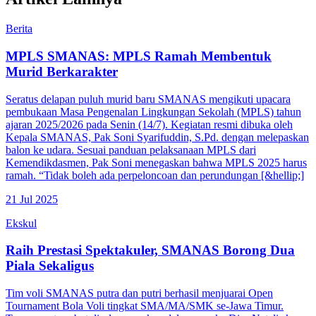
Berita
MPLS SMANAS: MPLS Ramah Membentuk
Murid Berkarakter
Seratus delapan puluh murid baru SMANAS mengikuti upacara
pembukaan Masa Pengenalan Lingkungan Sekolah (MPLS) tahun
ajaran 2025/2026 pada Senin (14/7). Kegiatan resmi dibuka oleh
Kepala SMANAS, Pak Soni Syarifuddin, S.Pd. dengan melepaskan
balon ke udara. Sesuai panduan pelaksanaan MPLS dari
Kemendikdasmen, Pak Soni menegaskan bahwa MPLS 2025 harus
ramah. “Tidak boleh ada perpeloncoan dan perundungan [&hellip;]
21 Jul 2025
Ekskul
Raih Prestasi Spektakuler, SMANAS Borong Dua
Piala Sekaligus
Tim voli SMANAS putra dan putri berhasil menjuarai Open
Tournament Bola Voli tingkat SMA/MA/SMK se-Jawa Timur.