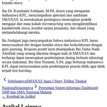
kepada siswa.
Ibu Dr. Kusubakti Andajani, M.Pd. dosen yang mengantar
mahasiswa KPL, menyampaikan apresiasi atas sambutan
SMANAS. Ia menekankan pentingnya menerapkan praktik
mengajar dari mata kuliah
microteaching
serta mengidentifikasi
karakteristik siswa, kondisi sarana prasarana, dan situasi yang
melatarbelakangi mereka.
Bu Andajani juga menyampaikan bahwa mahasiswa KPL harus
menyesuaikan diri dengan kondisi siswa dan berkolaborasi dengan
guru pamong. Respons positif turut disampaikan Ibu Tasha Nada
Alrafifah yang senang diterima dengan baik di SMANAS dan
berharap dapat menerapkan pembelajaran daring berbasis teknologi
secara maksimal. Ibu Ismi Nurianti, S.Pd. juga berharap mahasiswa
KPL dapat menyesuaikan pola pembelajaran peserta didik agar tidak
terjadi
lost learning
.
Sebelumnya
SMANAS Juara I Story Telling Tingkat
Nasional
Selanjutnya
Peresmian Sistem Informasi Dashboard
SMP dan SMA Nasional Malang
← Kembali ke Artikel
Artikel Lainnya